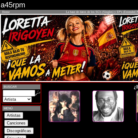
a45rpm
Home
La base de datos de los SG's (Singles) y EP's (Extended P
¿
BUSCAR
MENÚ