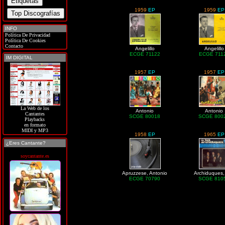
1959
EP
1959
EP
INFO
Política De Privacidad
Política De Cookies
Contacto
Angelillo
Angelillo
ECGE 71122
ECGE 711
IM DIGITAL
1957
EP
1957
EP
La Web de los
Antonio
Antonio
Cantantes
SCGE 80018
SCGE 800
Playbacks
en formato
MIDI y MP3
1958
EP
1965
EP
¿Eres Cantante?
soycantante.es
Apruzzese, Antonio
Archiduques,
ECGE 70790
SCGE 810