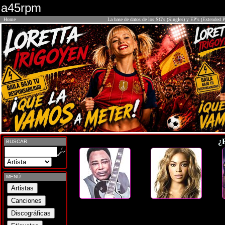
a45rpm
Home
La base de datos de los SG's (Singles) y EP's (Extended P
¿
BUSCAR
MENÚ