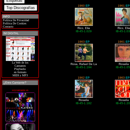
1960
EP
1961
EP
INFO
Política De Privacidad
Política De Cookies
Contacto
Rico, Elia
Rico, Elia
IB-45-1.029
IB-45-1.0
IM DIGITAL
1963
EP
1961
EP
La Web de los
Rosa, Rafael De La
Rosalía
Cantantes
IB-45-1.194
IB-45-1.0
Playbacks
en formato
MIDI y MP3
1962
EP
1963
EP
¿Eres Cantante?
soycantante.es
Rosalía
Rosalía
IB-45-1.182
IB-45-1.2