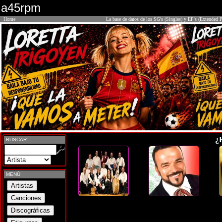
a45rpm
Home
La base de datos de los SG's (Singles) y EP's (Extended P
¿
BUSCAR
MENÚ