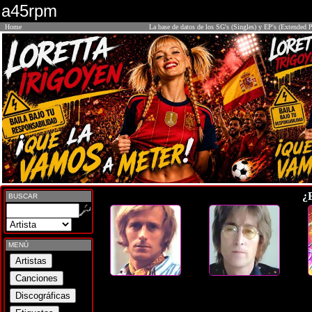
a45rpm
Home
La base de datos de los SG's (Singles) y EP's (Extended P
¿
BUSCAR
MENÚ