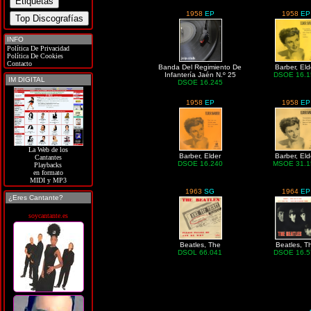
1958
EP
1958
EP
INFO
Política De Privacidad
Política De Cookies
Contacto
Banda Del Regimiento De
Barber, Eld
Infantería Jaén N.º 25
DSOE 16.1
IM DIGITAL
DSOE 16.245
1958
EP
1958
EP
La Web de los
Barber, Elder
Barber, Eld
Cantantes
DSOE 16.240
MSOE 31.1
Playbacks
en formato
MIDI y MP3
1963
SG
1964
EP
¿Eres Cantante?
soycantante.es
Beatles, The
Beatles, T
DSOL 66.041
DSOE 16.5