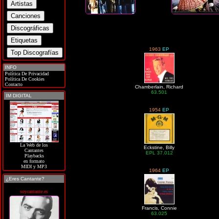
1963
EP
INFO
Política De Privacidad
Política De Cookies
Contacto
Chamberlain, Richard
63.501
IM DIGITAL
1954
EP
La Web de los
Eckstine, Billy
Cantantes
EPL 37.012
Playbacks
en formato
MIDI y MP3
1964
EP
¿Eres Cantante?
soycantante.es
Francis, Connie
63.025