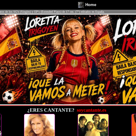
Home
atos de los SG's (Singles) y EP's (Extended Plays) de 17 cm. (7") editados en España.
¿ERES CANTANTE?
soycantante.es