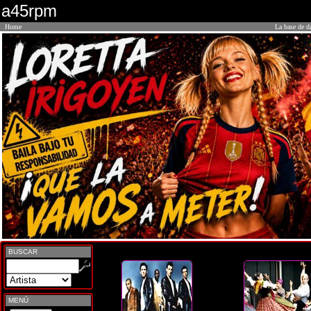
a45rpm
Home
La base de d
BUSCAR
MENÚ