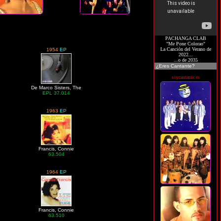
PACHANGA CLAB
"Me Pone Colorao"
La Canción del Verano de
1954
EP
2022...
...o de 2035
¿Eres Cantante?
soycantante.es
De Marco Sisters, The
EPL 37.014
1963
EP
Francis, Connie
63.504
1964
EP
Francis, Connie
63.510