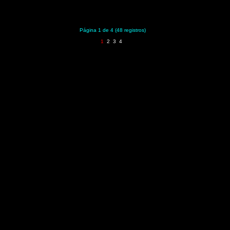
Página 1 de 4 (48 registros)
1
2
3
4