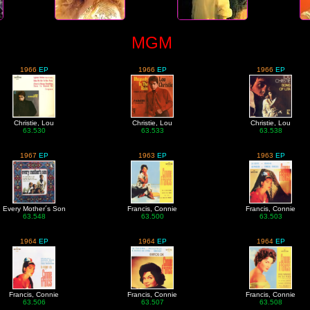
MGM
1966
EP
1966
EP
1966
EP
Christie, Lou
Christie, Lou
Christie, Lou
63.530
63.533
63.538
1967
EP
1963
EP
1963
EP
Every Mother´s Son
Francis, Connie
Francis, Connie
63.548
63.500
63.503
1964
EP
1964
EP
1964
EP
Francis, Connie
Francis, Connie
Francis, Connie
63.506
63.507
63.508