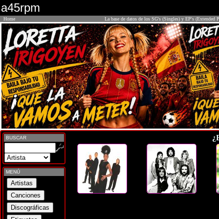
a45rpm
Home
La base de datos de los SG's (Singles) y EP's (Extended P
¿
BUSCAR
MENÚ