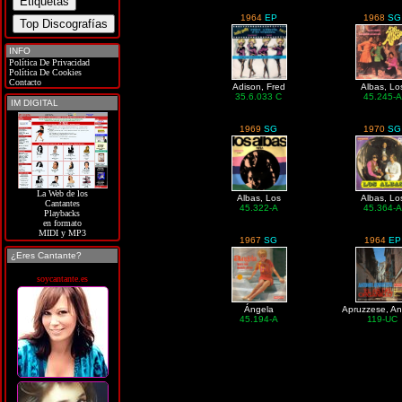
1964
EP
1968
SG
INFO
Política De Privacidad
Política De Cookies
Contacto
Adison, Fred
Albas, Lo
35.6.033 C
45.245-A
IM DIGITAL
1969
SG
1970
SG
La Web de los
Albas, Los
Albas, Lo
Cantantes
45.322-A
45.364-A
Playbacks
en formato
MIDI y MP3
1967
SG
1964
EP
¿Eres Cantante?
soycantante.es
Ángela
Apruzzese, An
45.194-A
119-UC