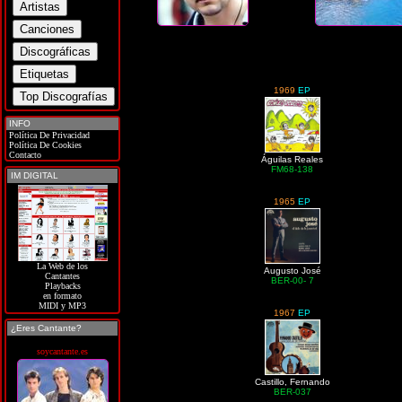
1969
EP
INFO
Política De Privacidad
Política De Cookies
Contacto
Águilas Reales
FM68-138
IM DIGITAL
1965
EP
La Web de los
Augusto José
Cantantes
BER-00- 7
Playbacks
en formato
MIDI y MP3
1967
EP
¿Eres Cantante?
soycantante.es
Castillo, Fernando
BER-037