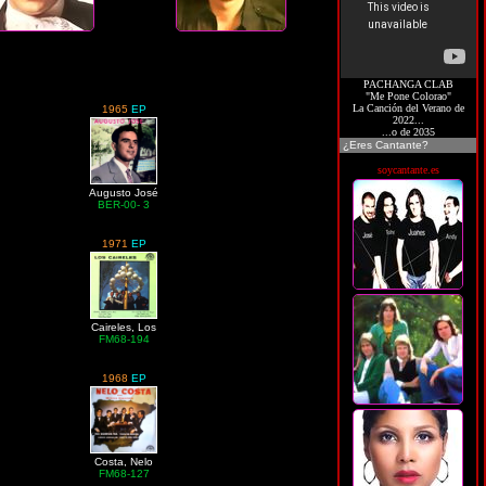
PACHANGA CLAB
"Me Pone Colorao"
La Canción del Verano de
1965
EP
2022...
...o de 2035
¿Eres Cantante?
soycantante.es
Augusto José
BER-00- 3
1971
EP
Caireles, Los
FM68-194
1968
EP
Costa, Nelo
FM68-127