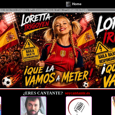
Home
atos de los SG's (Singles) y EP's (Extended Plays) de 17 cm. (7") editados en España.
¿ERES CANTANTE?
soycantante.es