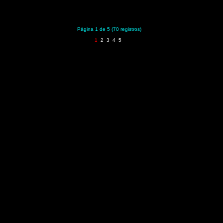
Página 1 de 5 (70 registros)
1
2
3
4
5