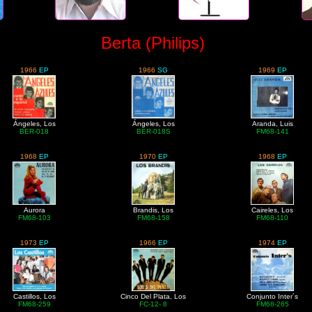
Berta (Philips)
1966
EP
1966
SG
1969
EP
Ángeles, Los
Ángeles, Los
Aranda, Luis
BER-018
BER-018S
FM68-141
1968
EP
1970
EP
1968
EP
Aurora
Brandis, Los
Caireles, Los
FM68-103
FM68-158
FM68-110
1973
EP
1966
EP
1974
EP
Castillos, Los
Cinco Del Plata, Los
Conjunto Inter´s
FM68-259
FC-12- 8
FM68-265