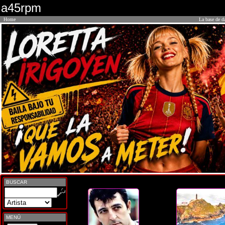
a45rpm
Home
La base de d
BUSCAR
MENÚ