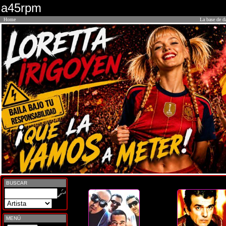
a45rpm
Home
La base de d
BUSCAR
MENÚ