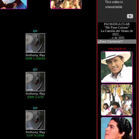
PACHANGA CLAB
"Me Pone Colorao"
La Canción del Verano de
EP
2022...
...o de 2035
¿Eres Cantante?
soycantante.es
Anthony, Ray
EAP 1-20454
EP
Anthony, Ray
EAP 2-476
EP
Anthony, Ray
EAP 5-1668