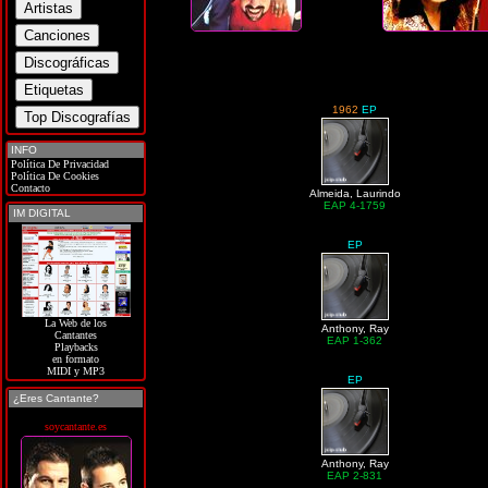
1962
EP
INFO
Política De Privacidad
Política De Cookies
Contacto
Almeida, Laurindo
EAP 4-1759
IM DIGITAL
EP
La Web de los
Anthony, Ray
Cantantes
EAP 1-362
Playbacks
en formato
MIDI y MP3
EP
¿Eres Cantante?
soycantante.es
Anthony, Ray
EAP 2-831