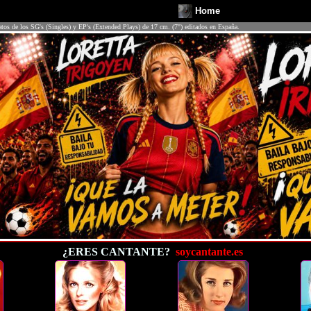
Home
atos de los SG's (Singles) y EP's (Extended Plays) de 17 cm. (7") editados en España.
¿ERES CANTANTE?
soycantante.es