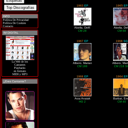
1963
EP
1965
EP
INFO
Política De Privacidad
Política De Cookies
Contacto
Abella, Delfí
Abella, Del
CM 28
CM 68
IM DIGITAL
1967
EP
1968
SG
La Web de los
Albero, Marian
Albero, Mar
Cantantes
CM 188
CM 218 S
Playbacks
en formato
MIDI y MP3
1968
EP
1964
EP
¿Eres Cantante?
soycantante.es
Arza Anaiak
Barbat, Enr
HG 2
CM 40