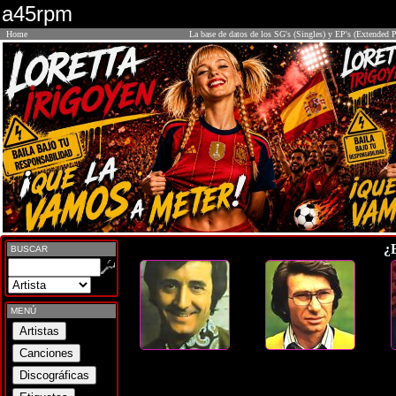
a45rpm
Home
La base de datos de los SG's (Singles) y EP's (Extended P
¿
BUSCAR
MENÚ