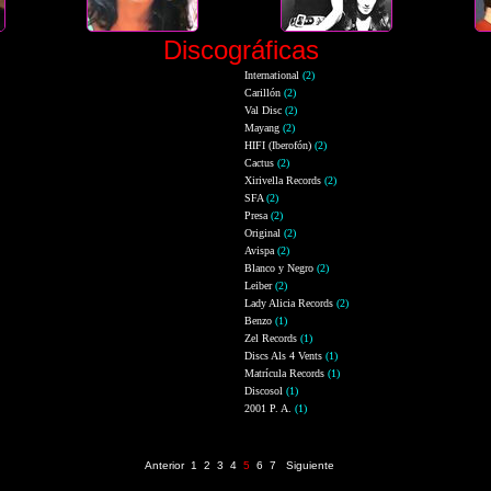
Discográficas
International
(2)
Carillón
(2)
Val Disc
(2)
Mayang
(2)
HIFI (Iberofón)
(2)
Cactus
(2)
Xirivella Records
(2)
SFA
(2)
Presa
(2)
Original
(2)
Avispa
(2)
Blanco y Negro
(2)
Leiber
(2)
Lady Alicia Records
(2)
Benzo
(1)
Zel Records
(1)
Discs Als 4 Vents
(1)
Matrícula Records
(1)
Discosol
(1)
2001 P. A.
(1)
Página 5 de 7 (261 registros)
Anterior
1
2
3
4
5
6
7
Siguiente