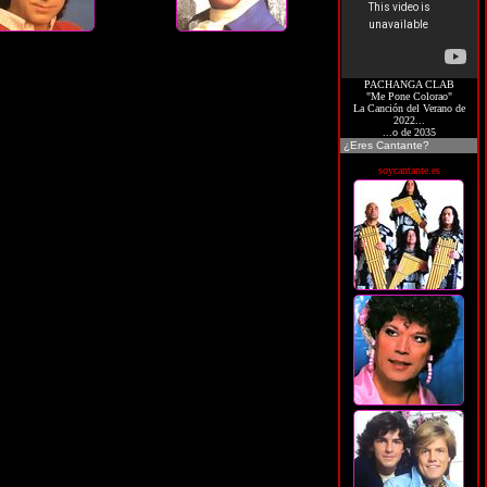
PACHANGA CLAB
"Me Pone Colorao"
La Canción del Verano de
2022...
...o de 2035
¿Eres Cantante?
soycantante.es