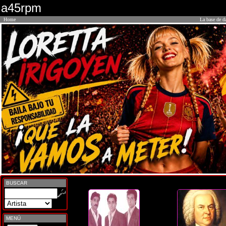
a45rpm
Home
La base de d
BUSCAR
MENÚ