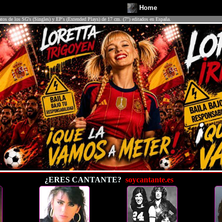
Home
atos de los SG's (Singles) y EP's (Extended Plays) de 17 cm. (7") editados en España.
¿ERES CANTANTE?
soycantante.es