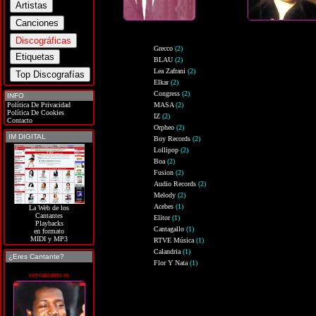
Grecco
(2)
BLAU
(2)
Lea Zafrani
(2)
Elkar
(2)
Congress
(2)
INFO
Política De Privacidad
MASA
(2)
Política De Cookies
IZ
(2)
Contacto
Orpheo
(2)
IM DIGITAL
Boy Records
(2)
Lollipop
(2)
Boa
(2)
Fusion
(2)
Audio Records
(2)
Melody
(2)
Acebes
(1)
La Web de los
Cantantes
Elitor
(1)
Playbacks
Cantagallo
(1)
en formato
MIDI y MP3
RTVE Música
(1)
Calandria
(1)
¿Eres Cantante?
Flor Y Nata
(1)
soycantante.es