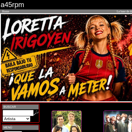
a45rpm
Home
La base de d
BUSCAR
MENÚ