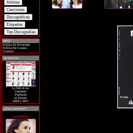
INFO
Política De Privacidad
Política De Cookies
Contacto
IM DIGITAL
La Web de los
Cantantes
Playbacks
en formato
MIDI y MP3
¿Eres Cantante?
soycantante.es