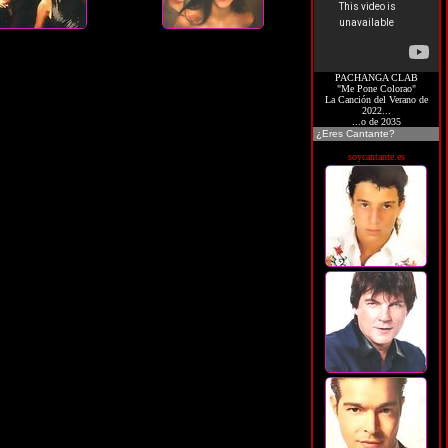
PACHANGA CLAB
"Me Pone Colorao"
La Canción del Verano de
2022...
...o de 2035
¿Eres Cantante?
soycantante.es