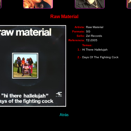
Raw Material
Artista:
Raw Material
Formato:
SG
Sello:
Zel Records
Referencia:
TZ-2005
Temas:
1.-
Hi There Hallelujah
2.-
Days Of The Fighting Cock
Atrás