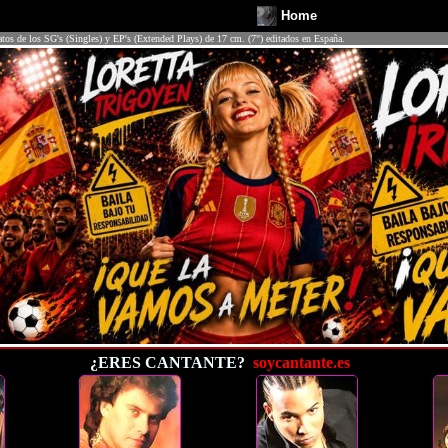
Home
atos de los SG's (Singles) y EP's (Extended Plays) de 17 cm. (7") editados en España.
¿ERES CANTANTE?
soycantante.es