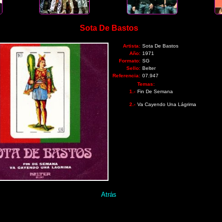
Sota De Bastos
Artista:
Sota De Bastos
Año:
1971
Formato:
SG
Sello:
Belter
Referencia:
07.947
Temas:
1.-
Fin De Semana
2.-
Va Cayendo Una Lágrima
Atrás