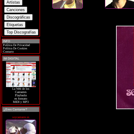
INFO
Política De Privacidad
Política De Cookies
Contacto
IM DIGITAL
La Web de los
Cantantes
Playbacks
en formato
MIDI y MP3
¿Eres Cantante?
soycantante.es