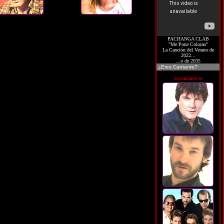
PACHANGA CLAB
"Me Pone Colorao"
La Canción del Verano de
2022...
...o de 2035
¿Eres Cantante?
soycantante.es