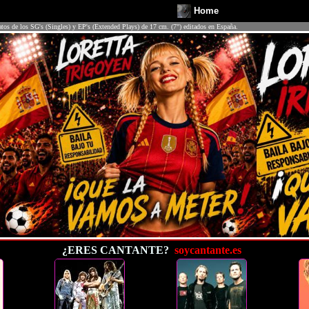
Home
atos de los SG's (Singles) y EP's (Extended Plays) de 17 cm. (7") editados en España.
¿ERES CANTANTE?
soycantante.es