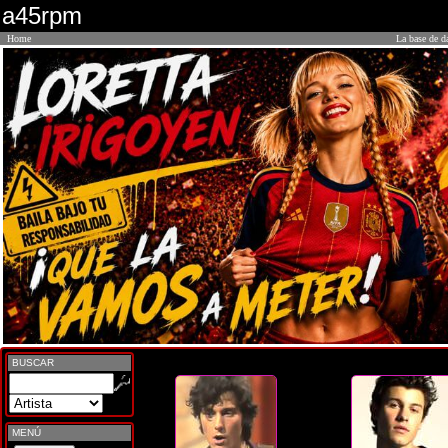
a45rpm
Home
La base de d
BUSCAR
MENÚ