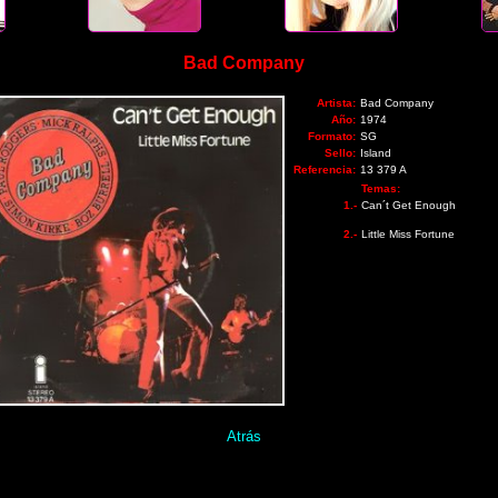
Bad Company
Artista:
Bad Company
Año:
1974
Formato:
SG
Sello:
Island
Referencia:
13 379 A
Temas:
1.-
Can´t Get Enough
2.-
Little Miss Fortune
Atrás