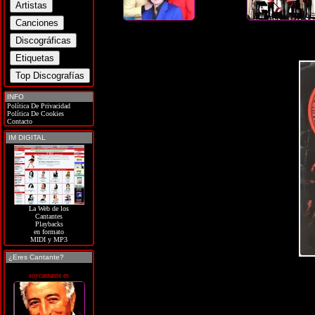
INFO
Política De Privacidad
Política De Cookies
Contacto
IM DIGITAL
La Web de los
Cantantes
Playbacks
en formato
MIDI y MP3
¿Eres Cantante?
soycantante.es