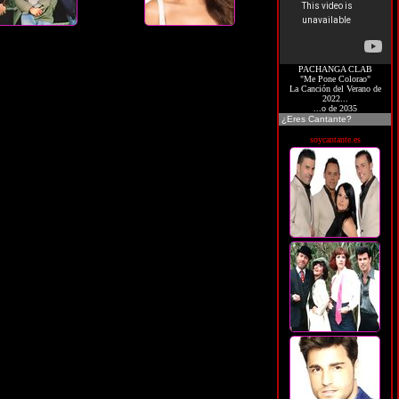
PACHANGA CLAB
"Me Pone Colorao"
La Canción del Verano de
2022...
...o de 2035
¿Eres Cantante?
soycantante.es