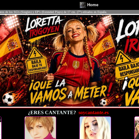
Home
atos de los SG's (Singles) y EP's (Extended Plays) de 17 cm. (7") editados en España.
¿ERES CANTANTE?
soycantante.es