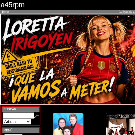
a45rpm
Home
La base de d
BUSCAR
MENÚ