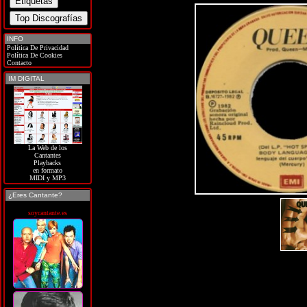
INFO
Política De Privacidad
Política De Cookies
Contacto
IM DIGITAL
La Web de los
Cantantes
Playbacks
en formato
MIDI y MP3
¿Eres Cantante?
soycantante.es