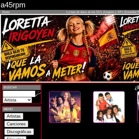
a45rpm
Home
La base de datos de los SG's (Singles) y EP's (Extended P
¿
BUSCAR
MENÚ