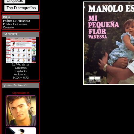
INFO
Política De Privacidad
Política De Cookies
Contacto
IM DIGITAL
La Web de los
Cantantes
Playbacks
en formato
MIDI y MP3
¿Eres Cantante?
soycantante.es