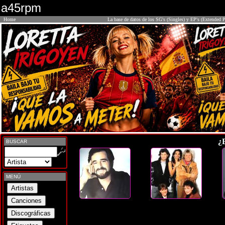
a45rpm
Home
La base de datos de los SG's (Singles) y EP's (Extended P
¿
BUSCAR
MENÚ