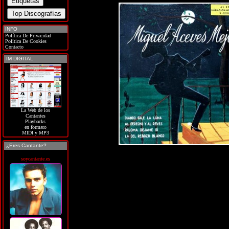
INFO
Política De Privacidad
Política De Cookies
Contacto
IM DIGITAL
La Web de los
Cantantes
Playbacks
en formato
MIDI y MP3
¿Eres Cantante?
soycantante.es