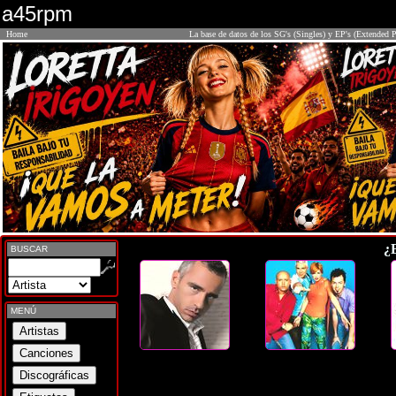
a45rpm
Home
La base de datos de los SG's (Singles) y EP's (Extended P
¿
BUSCAR
MENÚ