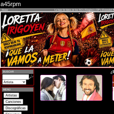
a45rpm
Home
La base de datos de los SG's (Singles) y EP's (Extended P
¿
BUSCAR
MENÚ