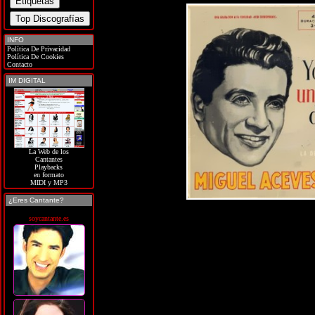
INFO
Política De Privacidad
Política De Cookies
Contacto
IM DIGITAL
La Web de los
Cantantes
Playbacks
en formato
MIDI y MP3
¿Eres Cantante?
soycantante.es