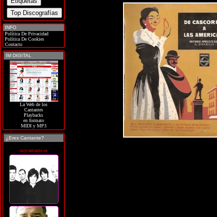
INFO
Política De Privacidad
Política De Cookies
Contacto
IM DIGITAL
La Web de los
Cantantes
Playbacks
en formato
MIDI y MP3
¿Eres Cantante?
soycantante.es