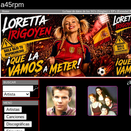
a45rpm
Home
La base de datos de los SG's (Singles) y EP's (Extended P
¿
BUSCAR
MENÚ