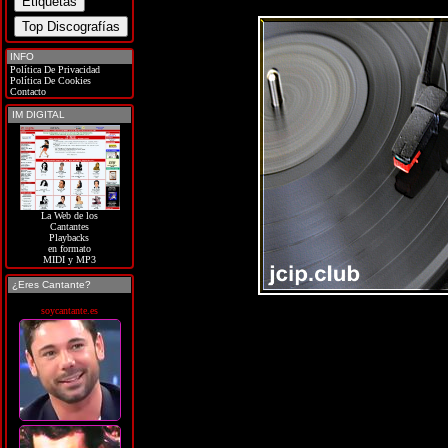
INFO
Política De Privacidad
Política De Cookies
Contacto
IM DIGITAL
La Web de los
Cantantes
Playbacks
en formato
MIDI y MP3
¿Eres Cantante?
soycantante.es