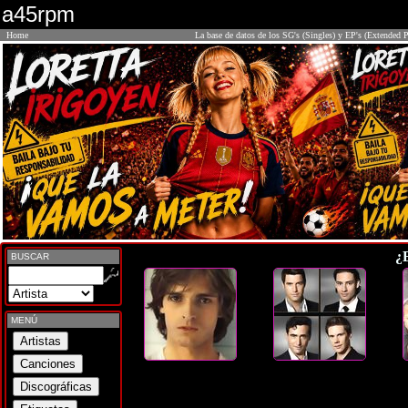
a45rpm
Home
La base de datos de los SG's (Singles) y EP's (Extended P
¿
BUSCAR
MENÚ