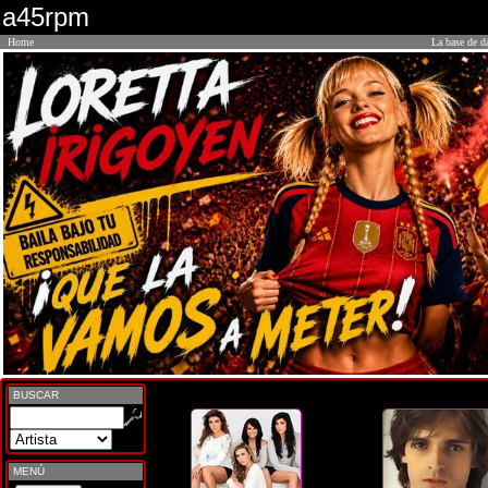
a45rpm
Home
La base de d
BUSCAR
MENÚ