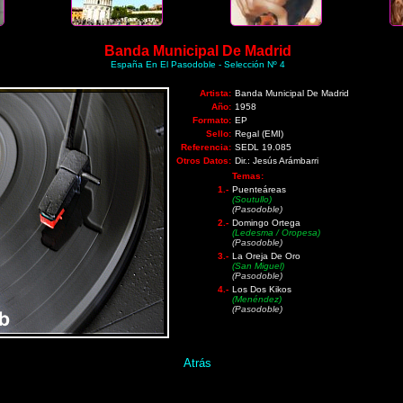
Banda Municipal De Madrid
España En El Pasodoble - Selección Nº 4
Artista:
Banda Municipal De Madrid
Año:
1958
Formato:
EP
Sello:
Regal (EMI)
Referencia:
SEDL 19.085
Otros Datos:
Dir.: Jesús Arámbarri
Temas:
1.-
Puenteáreas
(Soutullo)
(Pasodoble)
2.-
Domingo Ortega
(Ledesma / Oropesa)
(Pasodoble)
3.-
La Oreja De Oro
(San Miguel)
(Pasodoble)
4.-
Los Dos Kikos
(Menéndez)
(Pasodoble)
Atrás