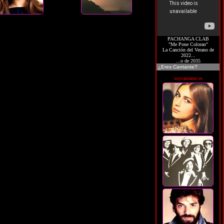
PACHANGA CLAB
"Me Pone Colorao"
La Canción del Verano de
2022...
...o de 2035
¿Eres Cantante?
soycantante.es