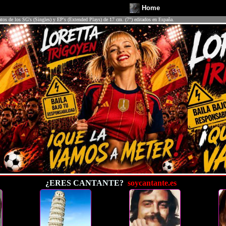
Home
atos de los SG's (Singles) y EP's (Extended Plays) de 17 cm. (7") editados en España.
¿ERES CANTANTE?
soycantante.es