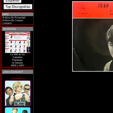
INFO
Política De Privacidad
Política De Cookies
Contacto
IM DIGITAL
La Web de los
Cantantes
Playbacks
en formato
MIDI y MP3
¿Eres Cantante?
soycantante.es