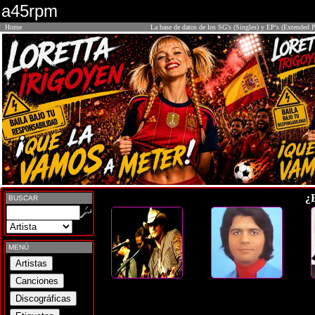
a45rpm
Home
La base de datos de los SG's (Singles) y EP's (Extended P
¿
BUSCAR
MENÚ