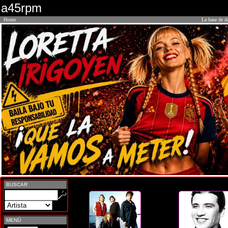
a45rpm
Home
La base de d
BUSCAR
MENÚ