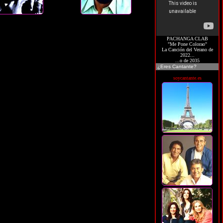
PACHANGA CLAB
"Me Pone Colorao"
La Canción del Verano de
2022...
...o de 2035
¿Eres Cantante?
soycantante.es