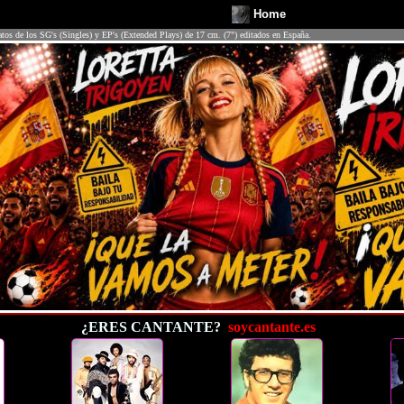
Home
atos de los SG's (Singles) y EP's (Extended Plays) de 17 cm. (7") editados en España.
¿ERES CANTANTE?
soycantante.es