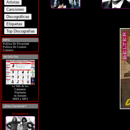
INFO
Política De Privacidad
Política De Cookies
Contacto
IM DIGITAL
La Web de los
Cantantes
Playbacks
en formato
MIDI y MP3
¿Eres Cantante?
soycantante.es