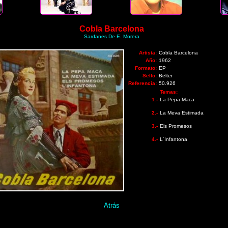
Cobla Barcelona
Sardanes De E. Morera
Artista:
Cobla Barcelona
Año:
1962
Formato:
EP
Sello:
Belter
Referencia:
50.926
Temas:
1.-
La Pepa Maca
2.-
La Meva Estimada
3.-
Els Promesos
4.-
L´Infantona
Atrás