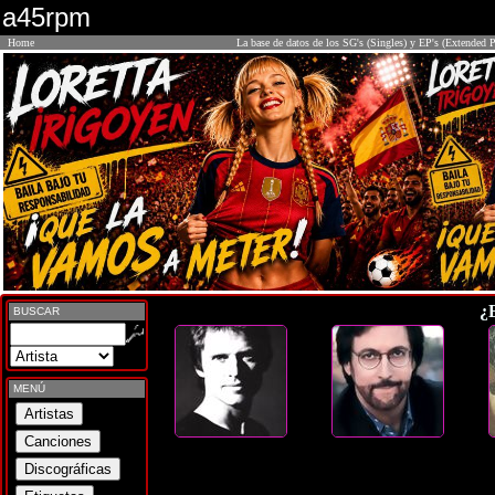
a45rpm
Home
La base de datos de los SG's (Singles) y EP's (Extended P
¿
BUSCAR
MENÚ