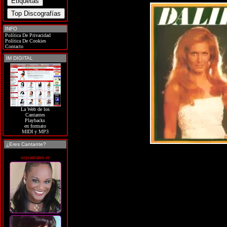
INFO
Política De Privacidad
Política De Cookies
Contacto
IM DIGITAL
La Web de los
Cantantes
Playbacks
en formato
MIDI y MP3
¿Eres Cantante?
soycantante.es