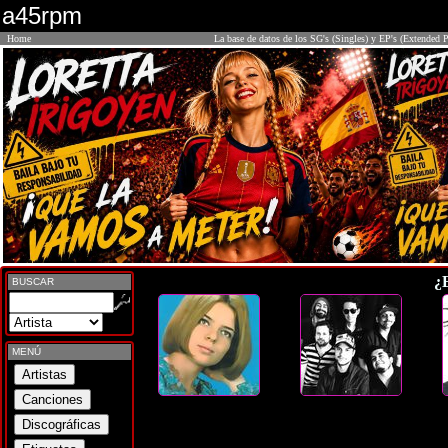
a45rpm
Home
La base de datos de los SG's (Singles) y EP's (Extended P
¿
BUSCAR
MENÚ