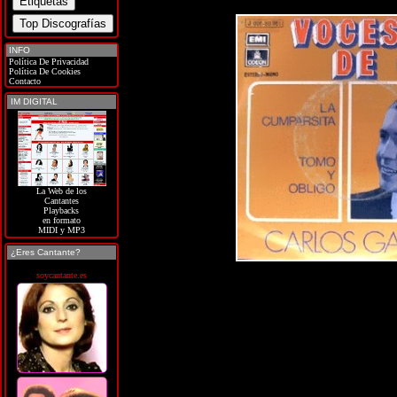
INFO
Política De Privacidad
Política De Cookies
Contacto
IM DIGITAL
La Web de los
Cantantes
Playbacks
en formato
MIDI y MP3
¿Eres Cantante?
soycantante.es