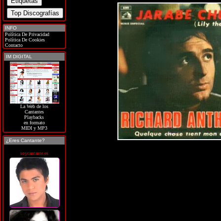
INFO
Política De Privacidad
Política De Cookies
Contacto
IM DIGITAL
La Web de los
Cantantes
Playbacks
en formato
MIDI y MP3
¿Eres Cantante?
soycantante.es