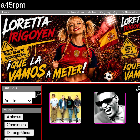
a45rpm
Home
La base de datos de los SG's (Singles) y EP's (Extended P
¿
BUSCAR
MENÚ