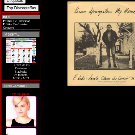
INFO
Política De Privacidad
Política De Cookies
Contacto
IM DIGITAL
La Web de los
Cantantes
Playbacks
en formato
MIDI y MP3
¿Eres Cantante?
soycantante.es