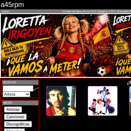
a45rpm
Home
La base de datos de los SG's (Singles) y EP's (Extended P
¿
BUSCAR
MENÚ