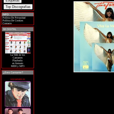
INFO
Política De Privacidad
Política De Cookies
Contacto
IM DIGITAL
La Web de los
Cantantes
Playbacks
en formato
MIDI y MP3
¿Eres Cantante?
soycantante.es