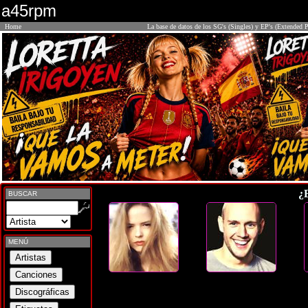
a45rpm
Home
La base de datos de los SG's (Singles) y EP's (Extended P
¿
BUSCAR
MENÚ