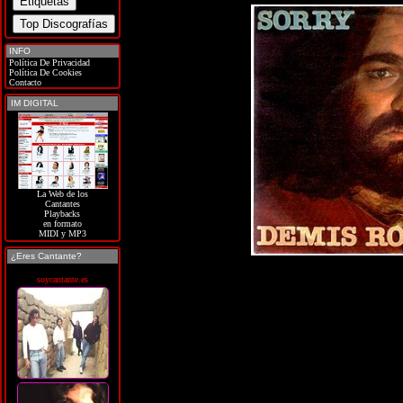
INFO
Política De Privacidad
Política De Cookies
Contacto
IM DIGITAL
La Web de los
Cantantes
Playbacks
en formato
MIDI y MP3
¿Eres Cantante?
soycantante.es