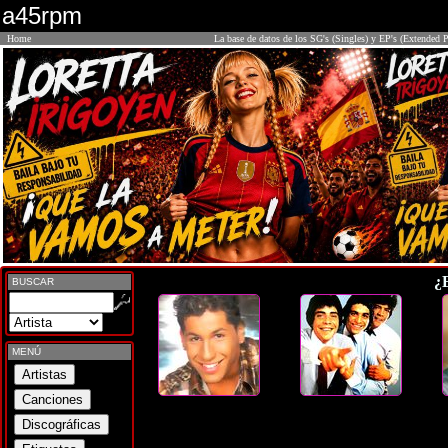
a45rpm
Home
La base de datos de los SG's (Singles) y EP's (Extended P
¿
BUSCAR
MENÚ