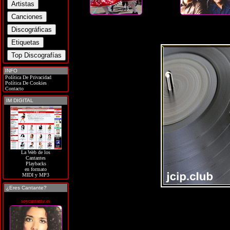
INFO
Política De Privacidad
Política De Cookies
Contacto
IM DIGITAL
La Web de los
Cantantes
Playbacks
en formato
MIDI y MP3
¿Eres Cantante?
soycantante.es