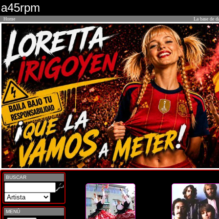
a45rpm
Home
La base de d
BUSCAR
MENÚ