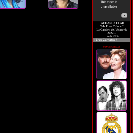
PACHANGA CLAB
"Me Pone Colorao"
La Canción del Verano de
2022...
...o de 2035
¿Eres Cantante?
soycantante.es