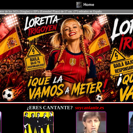
Home
atos de los SG's (Singles) y EP's (Extended Plays) de 17 cm. (7") editados en España.
¿ERES CANTANTE?
soycantante.es