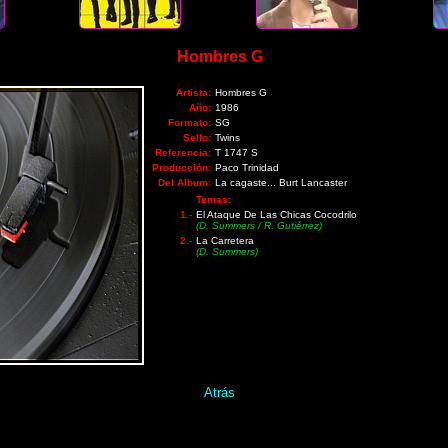
Hombres G
Artista:
Hombres G
Año:
1986
Formato:
SG
Sello:
Twins
Referencia:
T 1747 S
Producción:
Paco Trinidad
Del Album:
La cagaste... Burt Lancaster
Temas:
1.-
El Ataque De Las Chicas Cocodrilo
(D. Summers / R. Gutiérrez)
2.-
La Carretera
(D. Summers)
Atrás