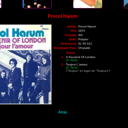
Procol Harum
Artista:
Procol Harum
Año:
1972
Formato:
SG
Sello:
Polydor
Referencia:
61 55 012
Distribuido Para:
Chrysalis
Temas:
1.-
A Souvenir Of London
(K. Reid)
2.-
Toujour L´amour
(K. Reid)
("Toujour" en lugar de "Toujours")
Atrás