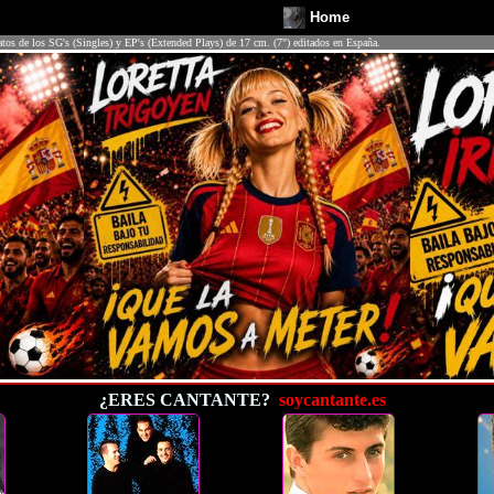
Home
atos de los SG's (Singles) y EP's (Extended Plays) de 17 cm. (7") editados en España.
¿ERES CANTANTE?
soycantante.es