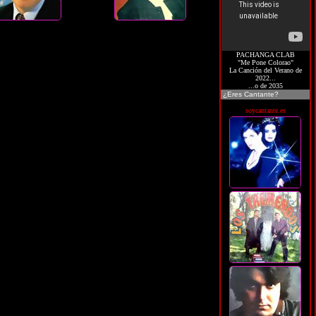
PACHANGA CLAB
"Me Pone Colorao"
La Canción del Verano de
2022...
...o de 2035
¿Eres Cantante?
soycantante.es