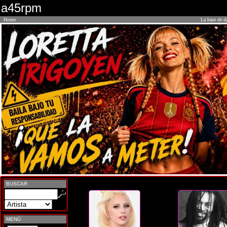
a45rpm
Home
La base de d
BUSCAR
MENÚ