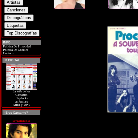
INFO
Política De Privacidad
Política De Cookies
Contacto
IM DIGITAL
La Web de los
Cantantes
Playbacks
en formato
MIDI y MP3
¿Eres Cantante?
soycantante.es