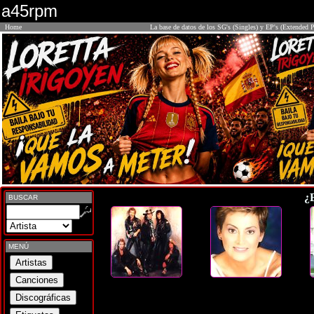
a45rpm
Home
La base de datos de los SG's (Singles) y EP's (Extended P
¿
BUSCAR
MENÚ