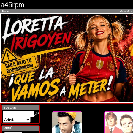
a45rpm
Home
La base de d
BUSCAR
MENÚ