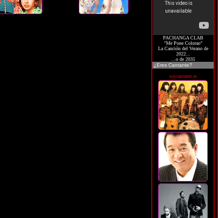
PACHANGA CLAB
"Me Pone Colorao"
La Canción del Verano de
2022...
...o de 2035
¿Eres Cantante?
soycantante.es