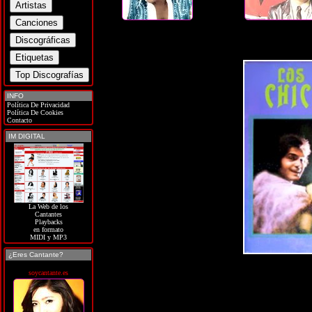
INFO
Política De Privacidad
Política De Cookies
Contacto
IM DIGITAL
La Web de los
Cantantes
Playbacks
en formato
MIDI y MP3
¿Eres Cantante?
soycantante.es