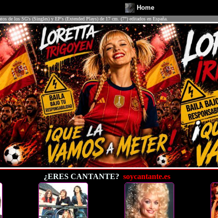
Home
atos de los SG's (Singles) y EP's (Extended Plays) de 17 cm. (7") editados en España.
¿ERES CANTANTE?
soycantante.es