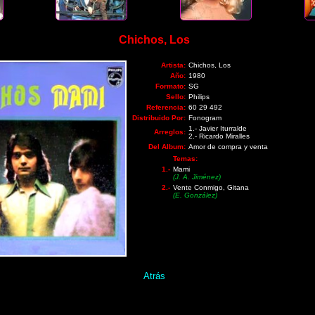
Chichos, Los
Artista:
Chichos, Los
Año:
1980
Formato:
SG
Sello:
Philips
Referencia:
60 29 492
Distribuido Por:
Fonogram
1.- Javier Iturralde
Arreglos:
2.- Ricardo Miralles
Del Album:
Amor de compra y venta
Temas:
1.-
Mami
(J. A. Jiménez)
2.-
Vente Conmigo, Gitana
(E. González)
Atrás