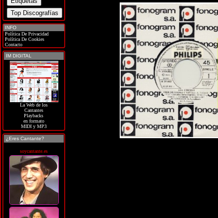
INFO
Política De Privacidad
Política De Cookies
Contacto
IM DIGITAL
La Web de los
Cantantes
Playbacks
en formato
MIDI y MP3
¿Eres Cantante?
soycantante.es