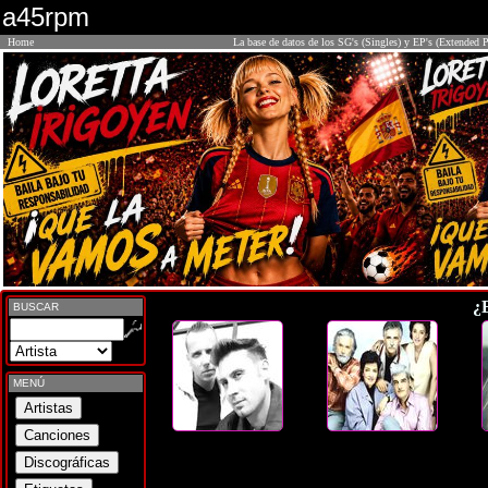
a45rpm
Home
La base de datos de los SG's (Singles) y EP's (Extended P
¿
BUSCAR
MENÚ