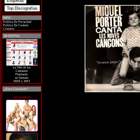
INFO
Política De Privacidad
Política De Cookies
Contacto
IM DIGITAL
La Web de los
Cantantes
Playbacks
en formato
MIDI y MP3
¿Eres Cantante?
soycantante.es