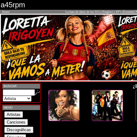
a45rpm
Home
La base de datos de los SG's (Singles) y EP's (Extended P
¿
BUSCAR
MENÚ