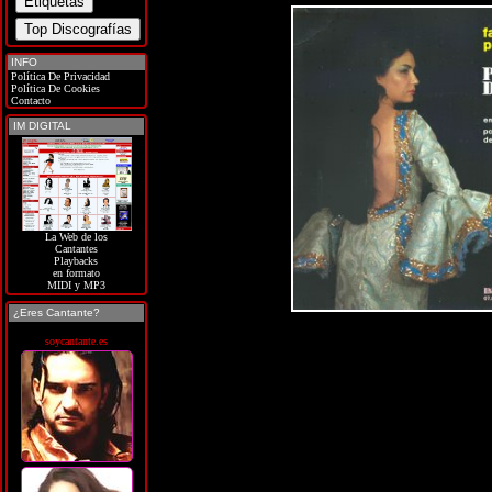
INFO
Política De Privacidad
Política De Cookies
Contacto
IM DIGITAL
La Web de los
Cantantes
Playbacks
en formato
MIDI y MP3
¿Eres Cantante?
soycantante.es