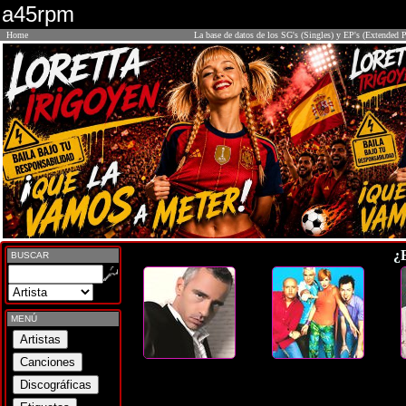
a45rpm
Home
La base de datos de los SG's (Singles) y EP's (Extended P
¿
BUSCAR
MENÚ