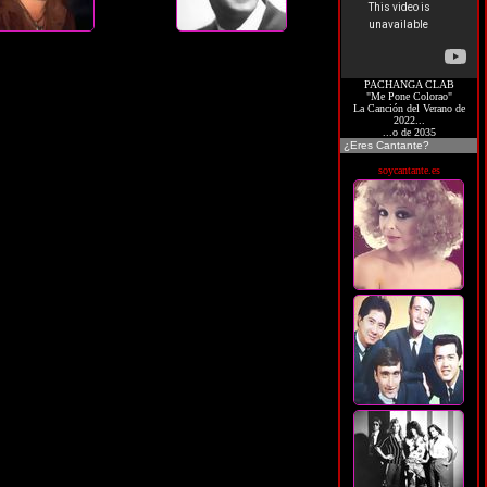
PACHANGA CLAB
"Me Pone Colorao"
La Canción del Verano de
2022...
...o de 2035
¿Eres Cantante?
soycantante.es