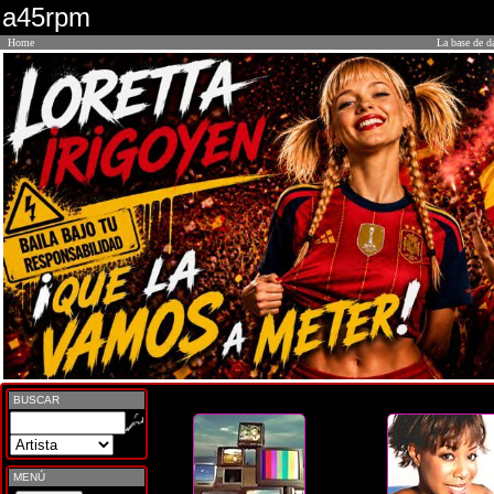
a45rpm
Home
La base de d
BUSCAR
MENÚ