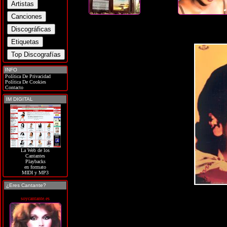
INFO
Política De Privacidad
Política De Cookies
Contacto
IM DIGITAL
La Web de los
Cantantes
Playbacks
en formato
MIDI y MP3
¿Eres Cantante?
soycantante.es