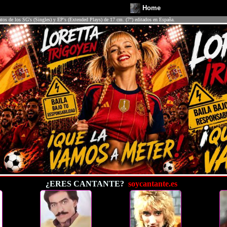
Home
atos de los SG's (Singles) y EP's (Extended Plays) de 17 cm. (7") editados en España.
¿ERES CANTANTE?
soycantante.es