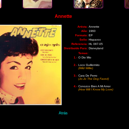
Annette
Artista:
Annette
Año:
1960
Formato:
EP
Sello:
Hispavox
Referencia:
HL 087-05
Distribuido Para:
Disneyland
Temas:
1.-
O Dio Mio
2.-
Loco Guillermito
(Wild Willie)
3.-
Cara De Perro
(Jo-Jo The Dog Faced)
4.-
Conozco Bien A Mi Amor
(How Will I Know My Love)
Atrás