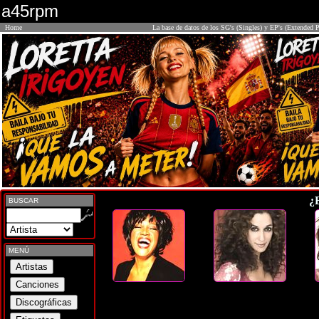
a45rpm
Home
La base de datos de los SG's (Singles) y EP's (Extended P
¿
BUSCAR
MENÚ