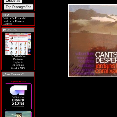
INFO
Política De Privacidad
Política De Cookies
Contacto
IM DIGITAL
La Web de los
Cantantes
Playbacks
en formato
MIDI y MP3
¿Eres Cantante?
soycantante.es