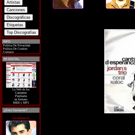
INFO
Política De Privacidad
Política De Cookies
Contacto
IM DIGITAL
La Web de los
Cantantes
Playbacks
en formato
MIDI y MP3
¿Eres Cantante?
soycantante.es