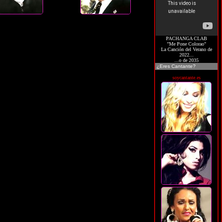
PACHANGA CLAB
"Me Pone Colorao"
La Canción del Verano de
2022...
...o de 2035
¿Eres Cantante?
soycantante.es