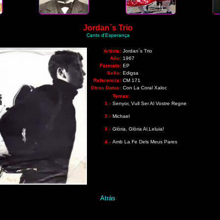
Jordan´s Trio
Cants d'Esperança
Artista:
Jordan´s Trio
Año:
1967
Formato:
EP
Sello:
Edigsa
Referencia:
CM 171
Otros Datos:
Con La Coral Xaloc
Temas:
1.-
Senyor, Vull Ser Al Vostre Regne
2.-
Michael
3.-
Glòria, Glòria Al.Leluia!
4.-
Amb La Fe Dels Meus Pares
Atrás