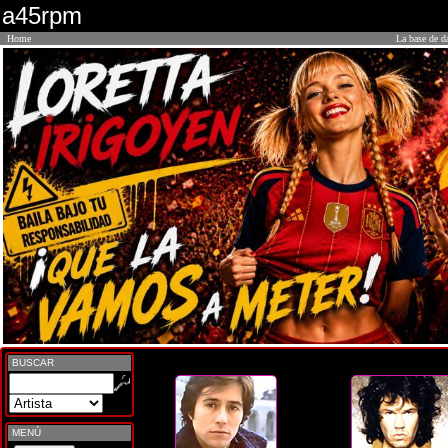
a45rpm
Home
La base de d
BUSCAR
MENÚ