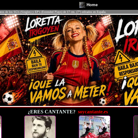
Home
atos de los SG's (Singles) y EP's (Extended Plays) de 17 cm. (7") editados en España.
¿ERES CANTANTE?
soycantante.es