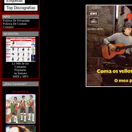
INFO
Política De Privacidad
Política De Cookies
Contacto
IM DIGITAL
La Web de los
Cantantes
Playbacks
en formato
MIDI y MP3
¿Eres Cantante?
soycantante.es