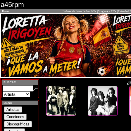
a45rpm
Home
La base de datos de los SG's (Singles) y EP's (Extended P
¿
BUSCAR
MENÚ