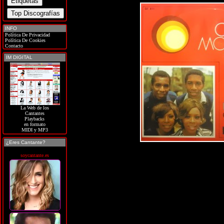
INFO
Política De Privacidad
Política De Cookies
Contacto
IM DIGITAL
La Web de los
Cantantes
Playbacks
en formato
MIDI y MP3
¿Eres Cantante?
soycantante.es