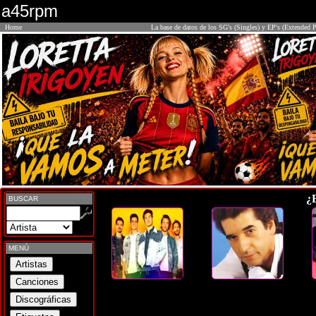
a45rpm
Home
La base de datos de los SG's (Singles) y EP's (Extended P
¿
BUSCAR
MENÚ