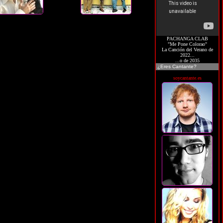
PACHANGA CLAB
"Me Pone Colorao"
La Canción del Verano de
2022...
...o de 2035
¿Eres Cantante?
soycantante.es