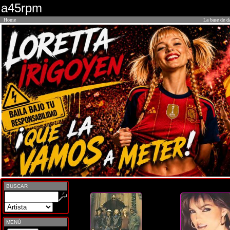
a45rpm
Home
La base de d
BUSCAR
MENÚ