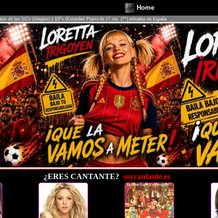
Home
atos de los SG's (Singles) y EP's (Extended Plays) de 17 cm. (7") editados en España.
¿ERES CANTANTE?
soycantante.es