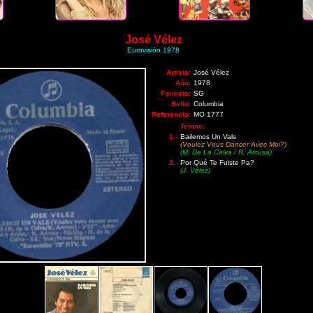
José Vélez
Eurovisión 1978
Artista:
José Vélez
Año:
1978
Formato:
SG
Sello:
Columbia
Referencia:
MO 1777
Temas:
1.-
Bailemos Un Vals
(Voulez Vous Dancer Avec Moi?)
(M. De La Calva / R. Arcusa)
2.-
Por Qué Te Fuiste Pa?
(J. Vélez)