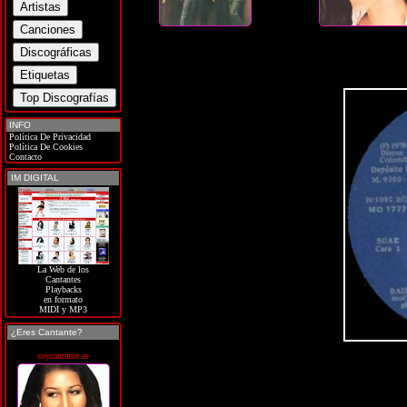
INFO
Política De Privacidad
Política De Cookies
Contacto
IM DIGITAL
La Web de los
Cantantes
Playbacks
en formato
MIDI y MP3
¿Eres Cantante?
soycantante.es