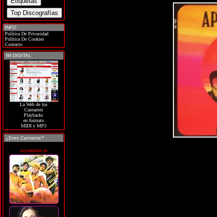
INFO
Política De Privacidad
Política De Cookies
Contacto
IM DIGITAL
La Web de los
Cantantes
Playbacks
en formato
MIDI y MP3
¿Eres Cantante?
soycantante.es