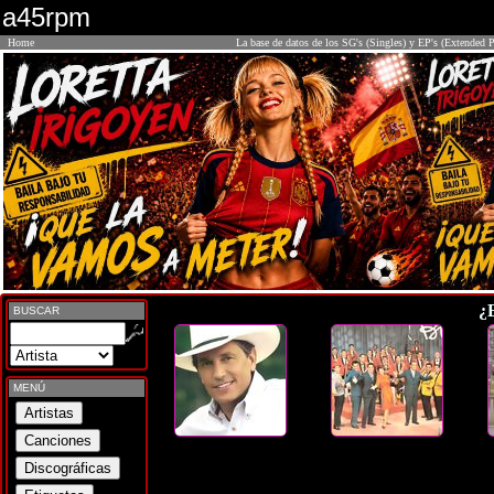
a45rpm
Home
La base de datos de los SG's (Singles) y EP's (Extended P
¿
BUSCAR
MENÚ