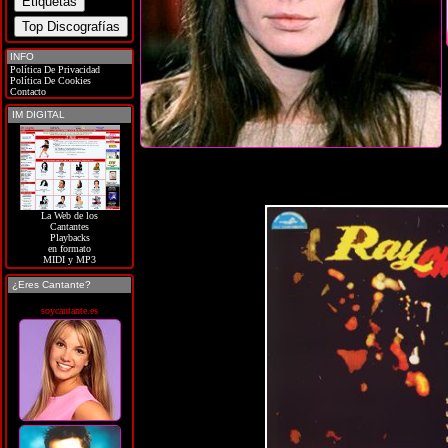
INFO
Política De Privacidad
Política De Cookies
Contacto
IM DIGITAL
La Web de los
Cantantes
Playbacks
en formato
MIDI y MP3
¿Eres Cantante?
soycantante.es