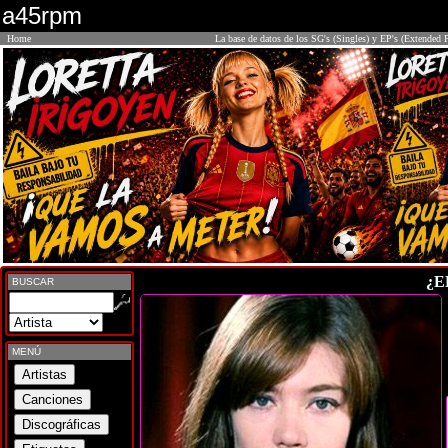
a45rpm
Home
La base de datos de los SG's (Singles) y EP's (Extended P
¿E
BUSCAR
MENÚ