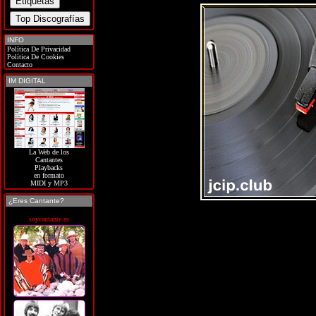
INFO
Política De Privacidad
Política De Cookies
Contacto
IM DIGITAL
La Web de los
Cantantes
Playbacks
en formato
MIDI y MP3
¿Eres Cantante?
soycantante.es