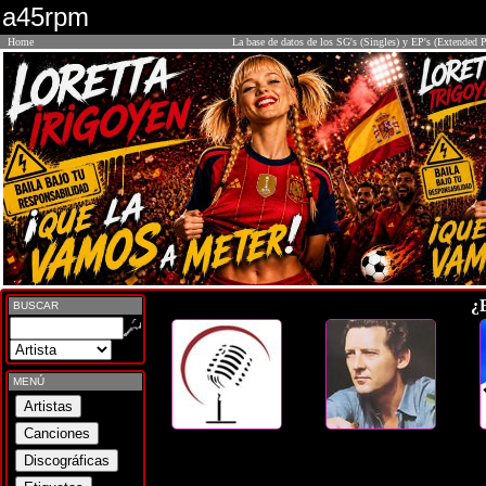
a45rpm
Home
La base de datos de los SG's (Singles) y EP's (Extended P
¿
BUSCAR
MENÚ