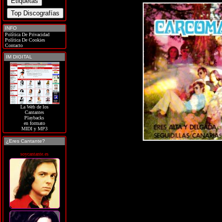
INFO
Política De Privacidad
Política De Cookies
Contacto
IM DIGITAL
La Web de los
Cantantes
Playbacks
en formato
MIDI y MP3
¿Eres Cantante?
soycantante.es