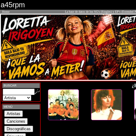
a45rpm
Home
La base de datos de los SG's (Singles) y EP's (Extended P
¿
BUSCAR
MENÚ