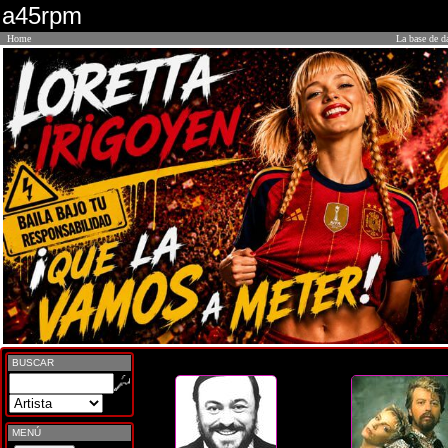
a45rpm
Home
La base de d
BUSCAR
MENÚ