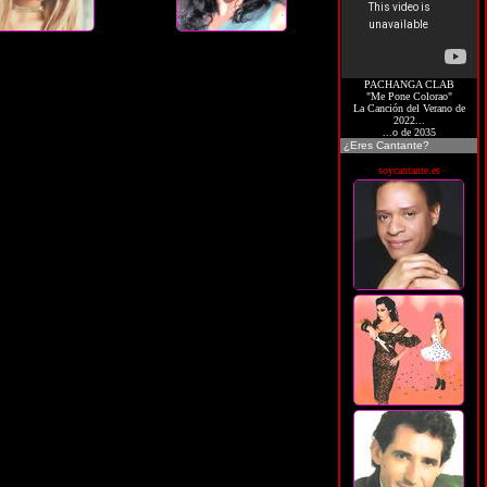
PACHANGA CLAB
"Me Pone Colorao"
La Canción del Verano de
2022...
...o de 2035
¿Eres Cantante?
soycantante.es