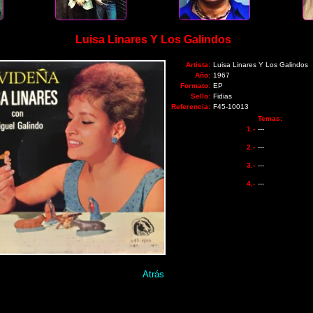
Luisa Linares Y Los Galindos
Artista:
Luisa Linares Y Los Galindos
Año:
1967
Formato:
EP
Sello:
Fidias
Referencia:
F45-10013
Temas:
1.-
---
2.-
---
3.-
---
4.-
---
Atrás