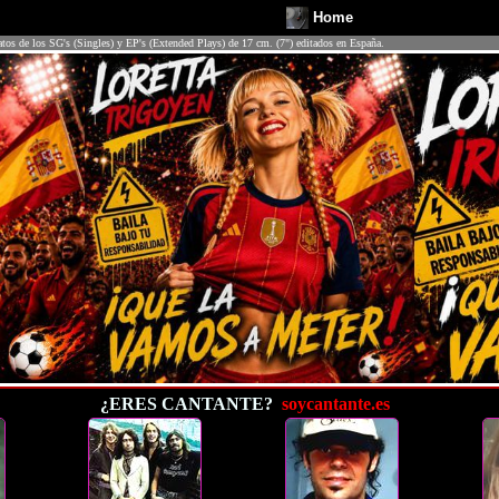
Home
atos de los SG's (Singles) y EP's (Extended Plays) de 17 cm. (7") editados en España.
¿ERES CANTANTE?
soycantante.es