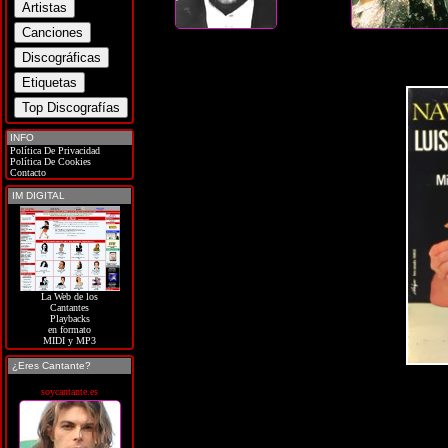
INFO
Política De Privacidad
Política De Cookies
Contacto
IM DIGITAL
La Web de los
Cantantes
Playbacks
en formato
MIDI y MP3
¿Eres Cantante?
soycantante.es