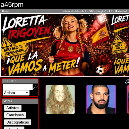
a45rpm
Home
La base de datos de los SG's (Singles) y EP's (Extended P
¿
BUSCAR
MENÚ