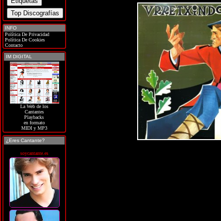
INFO
Política De Privacidad
Política De Cookies
Contacto
IM DIGITAL
La Web de los
Cantantes
Playbacks
en formato
MIDI y MP3
¿Eres Cantante?
soycantante.es