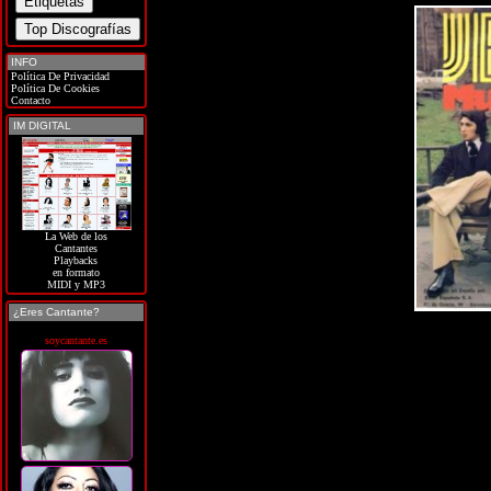
INFO
Política De Privacidad
Política De Cookies
Contacto
IM DIGITAL
La Web de los
Cantantes
Playbacks
en formato
MIDI y MP3
¿Eres Cantante?
soycantante.es