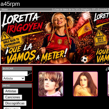
a45rpm
Home
La base de datos de los SG's (Singles) y EP's (Extended P
¿
BUSCAR
MENÚ