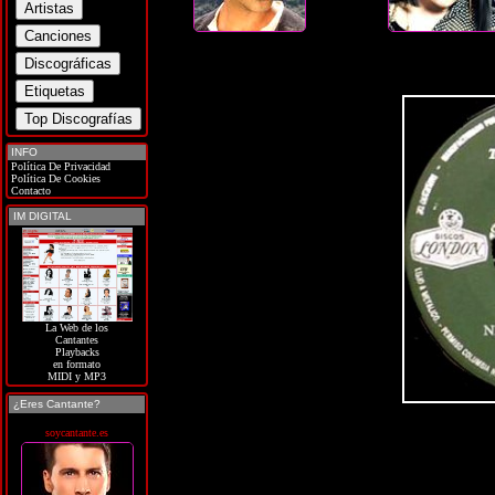
INFO
Política De Privacidad
Política De Cookies
Contacto
IM DIGITAL
La Web de los
Cantantes
Playbacks
en formato
MIDI y MP3
¿Eres Cantante?
soycantante.es