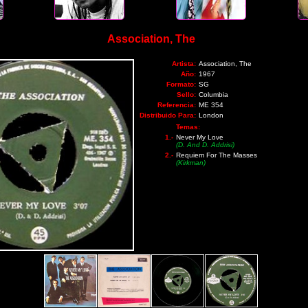
Association, The
Artista:
Association, The
Año:
1967
Formato:
SG
Sello:
Columbia
Referencia:
ME 354
Distribuido Para:
London
Temas:
1.-
Never My Love
(D. And D. Addrisi)
2.-
Requiem For The Masses
(Kirkman)