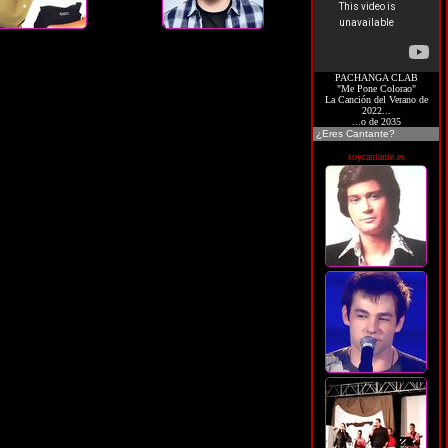
PACHANGA CLAB
"Me Pone Colorao"
La Canción del Verano de
2022...
...o de 2035
¿Eres Cantante?
soycantante.es