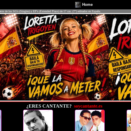
Home
atos de los SG's (Singles) y EP's (Extended Plays) de 17 cm. (7") editados en España.
¿ERES CANTANTE?
soycantante.es