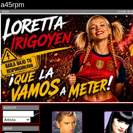
a45rpm
Home
La base de d
BUSCAR
MENÚ