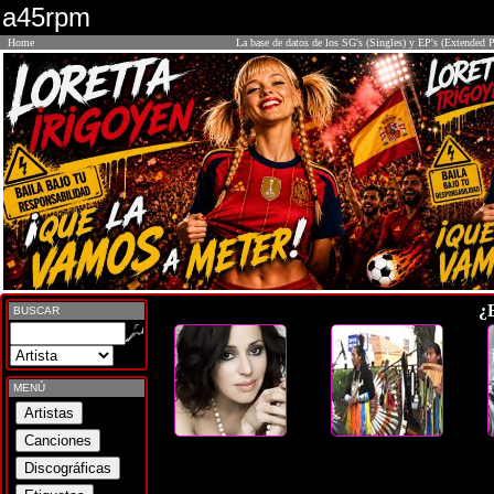
a45rpm
Home
La base de datos de los SG's (Singles) y EP's (Extended P
¿
BUSCAR
MENÚ