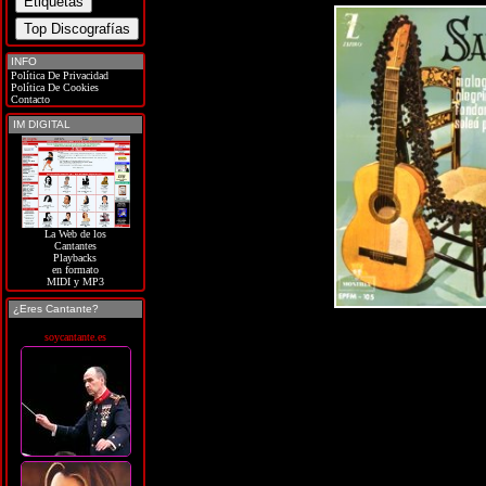
INFO
Política De Privacidad
Política De Cookies
Contacto
IM DIGITAL
La Web de los
Cantantes
Playbacks
en formato
MIDI y MP3
¿Eres Cantante?
soycantante.es